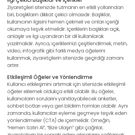
İlgi Çekici Başlıklar ve İçerikler
Ziyaretçileri sitenizde tutmanın en etkili yollarından
biri, başlıkların dikkat çekici olmasıdır. Başlıklar,
kullanıcının ilgisini hemen çekmeli ve onları içeriği
okumaya teşvik etmelidir. İçeriklerin başlıkları açık,
anlaşılır ve ilgi uyandıran bir dil kullanılarak
yazılmalıdır. Ayrıca, içeriklerinizi çeşitlendirmek, metin,
video, infografik gibi farklı medya öğelerini
kullanmak, ziyaretçilerin sitenizde geçirdiği zamanı
artırır.
Etkileşimli Öğeler ve Yönlendirme
Kullanıcı etkileşimini artırmak için sitenizde etkileşimli
öğeler eklemek oldukça etkili olabilir. Bu öğeler,
kullanıcıların sorularını yanıtlayabilecek anketler,
sohbet botları veya geri bildirim formları olabilir. Aynı
zamanda, kullanıcıları eyleme geçmeye teşvik eden
yönlendirmeler (CTA) de içermelidir. Örneğin,
“Hemen Satın Al”, “Bize Ulaşın” gibi çağrılar,
ziyaretçilerin bir sonraki adımı atmalarını sağlamak