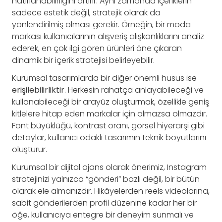
hatırlanabilirliğini artırır. Aynı zamanda içeriklerin
sadece estetik değil, stratejik olarak da
yönlendirilmiş olması gerekir. Örneğin, bir moda
markası kullanıcılarının alışveriş alışkanlıklarını analiz
ederek, en çok ilgi gören ürünleri öne çıkaran
dinamik bir içerik stratejisi belirleyebilir.
Kurumsal tasarımlarda bir diğer önemli husus ise
erişilebilirliktir
. Herkesin rahatça anlayabileceği ve
kullanabileceği bir arayüz oluşturmak, özellikle geniş
kitlelere hitap eden markalar için olmazsa olmazdır.
Font büyüklüğü, kontrast oranı, görsel hiyerarşi gibi
detaylar, kullanıcı odaklı tasarımın teknik boyutlarını
oluşturur.
Kurumsal bir dijital ajans olarak önerimiz, Instagram
stratejinizi yalnızca “gönderi” bazlı değil, bir bütün
olarak ele almanızdır. Hikâyelerden reels videolarına,
sabit gönderilerden profil düzenine kadar her bir
öğe, kullanıcıya entegre bir deneyim sunmalı ve