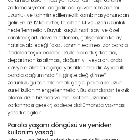
Kurumsal kullanımda yalnızca “karmaşık karakter”
zorlaması yeterli değildir; asıl güvenlik kazanımı
uzunluk ve tahmin edilemezlik kombinasyonundan
gelir. En az 12 karakter, tercihen 14 ve üzeri uzunluk
hedeflenmelidir. Büyük-küçük harf, sayı ve özel
karakter şartı devam ederken, çalışanların kolay
hatırlayabileceği fakat tahmin edilmesi zor parola
ifadeleri teşvik edilebilir. Kullanıcı adı, şirket adı,
departman kısaltması, doğum yılı veya art arda
klavye dizilimleri açıkça yasaklanmalıdır. Ayrıca ilk
parola dağıtımında “ilk girişte değiştirme”
zorunluluğu tanımlanmalı, geçici parola ile uzun
süreli kullanım engellenmelidir. Bu standardın teknik
olarak dizin hizmeti ve mail sistemi üzerinde
zorlanması gerekir; sadece dokümanda yazması
yeterli değildir.
Parola yaşam döngüsü ve yeniden
kullanım yasağı