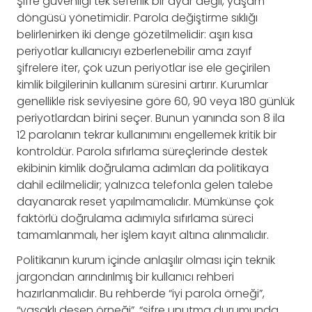
Şifre güvenliği tek seferlik bir ayar değil, yaşam
döngüsü yönetimidir. Parola değiştirme sıklığı
belirlenirken iki denge gözetilmelidir: aşırı kısa
periyotlar kullanıcıyı ezberlenebilir ama zayıf
şifrelere iter, çok uzun periyotlar ise ele geçirilen
kimlik bilgilerinin kullanım süresini artırır. Kurumlar
genellikle risk seviyesine göre 60, 90 veya 180 günlük
periyotlardan birini seçer. Bunun yanında son 8 ila
12 parolanın tekrar kullanımını engellemek kritik bir
kontroldür. Parola sıfırlama süreçlerinde destek
ekibinin kimlik doğrulama adımları da politikaya
dahil edilmelidir; yalnızca telefonla gelen talebe
dayanarak reset yapılmamalıdır. Mümkünse çok
faktörlü doğrulama adımıyla sıfırlama süreci
tamamlanmalı, her işlem kayıt altına alınmalıdır.
Politikanın kurum içinde anlaşılır olması için teknik
jargondan arındırılmış bir kullanıcı rehberi
hazırlanmalıdır. Bu rehberde “iyi parola örneği”,
“yasaklı desen örneği”, “şifre unutma durumunda