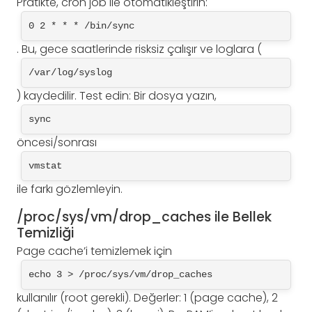
Pratikte, cron job ile otomatikleştirin:
0 2 * * * /bin/sync
. Bu, gece saatlerinde risksiz çalışır ve loglara (
/var/log/syslog
) kaydedilir. Test edin: Bir dosya yazın,
sync
öncesi/sonrası
vmstat
ile farkı gözlemleyin.
/proc/sys/vm/drop_caches ile Bellek
Temizliği
Page cache’i temizlemek için
echo 3 > /proc/sys/vm/drop_caches
kullanılır (root gerekli). Değerler: 1 (page cache), 2