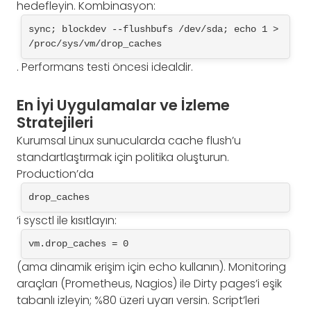
hedefleyin. Kombinasyon:
sync; blockdev --flushbufs /dev/sda; echo 1 > 
/proc/sys/vm/drop_caches
. Performans testi öncesi idealdir.
En İyi Uygulamalar ve İzleme
Stratejileri
Kurumsal Linux sunucularda cache flush’u
standartlaştırmak için politika oluşturun.
Production’da
drop_caches
‘i sysctl ile kısıtlayın:
vm.drop_caches = 0
(ama dinamik erişim için echo kullanın). Monitoring
araçları (Prometheus, Nagios) ile Dirty pages’i eşik
tabanlı izleyin; %80 üzeri uyarı versin. Script’leri