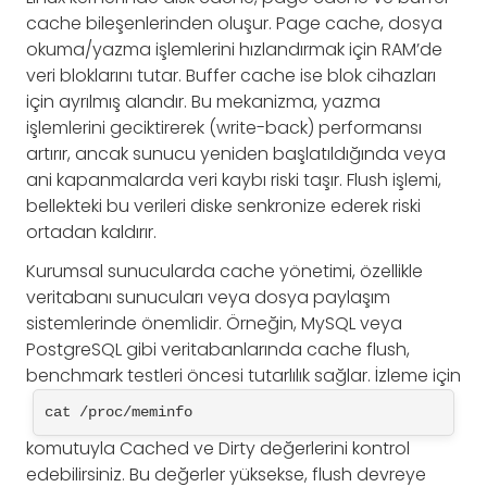
cache bileşenlerinden oluşur. Page cache, dosya
okuma/yazma işlemlerini hızlandırmak için RAM’de
veri bloklarını tutar. Buffer cache ise blok cihazları
için ayrılmış alandır. Bu mekanizma, yazma
işlemlerini geciktirerek (write-back) performansı
artırır, ancak sunucu yeniden başlatıldığında veya
ani kapanmalarda veri kaybı riski taşır. Flush işlemi,
bellekteki bu verileri diske senkronize ederek riski
ortadan kaldırır.
Kurumsal sunucularda cache yönetimi, özellikle
veritabanı sunucuları veya dosya paylaşım
sistemlerinde önemlidir. Örneğin, MySQL veya
PostgreSQL gibi veritabanlarında cache flush,
benchmark testleri öncesi tutarlılık sağlar. İzleme için
cat /proc/meminfo
komutuyla Cached ve Dirty değerlerini kontrol
edebilirsiniz. Bu değerler yüksekse, flush devreye