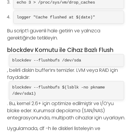
echo 3 > /proc/sys/vm/drop_caches
logger "Cache flushed at $(date)"
Bu script’i güvenli hale getirin ve yalnızca
gerektiğinde tetikleyin.
blockdev Komutu ile Cihaz Bazlı Flush
blockdev --flushbufs /dev/sda
, belirli diskin buffer’ını temizler. LVM veya RAID için
faydalıdır:
blockdev --flushbufs $(lsblk -no pkname 
/dev/sda1)
. Bu, kernel 2.6+ için optimize edilmiştir ve I/O’yu
bloke eder. Kurumsal depolama (SAN/NAS)
entegrasyonunda, multipath cihazlar için uyarlayın.
Uygulamada, df -h ile diskleri listeleyin ve