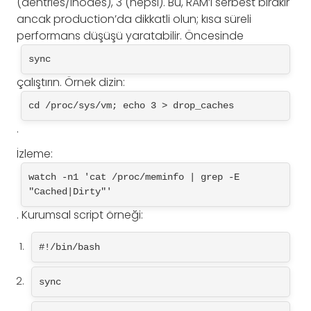
(dentries/inodes), 3 (hepsi). Bu, RAM’i serbest bırakır
ancak production’da dikkatli olun; kısa süreli
performans düşüşü yaratabilir. Öncesinde
sync
çalıştırın. Örnek dizin:
cd /proc/sys/vm; echo 3 > drop_caches
.
İzleme:
watch -n1 'cat /proc/meminfo | grep -E 
"Cached|Dirty"'
. Kurumsal script örneği:
#!/bin/bash
sync