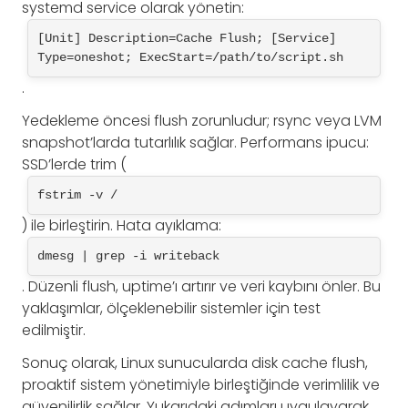
systemd service olarak yönetin:
[Unit] Description=Cache Flush; [Service] 
Type=oneshot; ExecStart=/path/to/script.sh
.
Yedekleme öncesi flush zorunludur; rsync veya LVM
snapshot’larda tutarlılık sağlar. Performans ipucu:
SSD’lerde trim (
fstrim -v /
) ile birleştirin. Hata ayıklama:
dmesg | grep -i writeback
. Düzenli flush, uptime’ı artırır ve veri kaybını önler. Bu
yaklaşımlar, ölçeklenebilir sistemler için test
edilmiştir.
Sonuç olarak, Linux sunucularda disk cache flush,
proaktif sistem yönetimiyle birleştiğinde verimlilik ve
güvenilirlik sağlar. Yukarıdaki adımları uygulayarak,