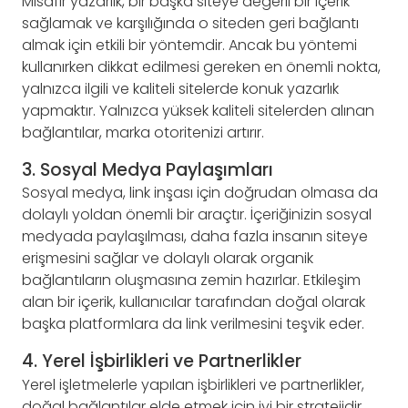
Misafir yazarlık, bir başka siteye değerli bir içerik
sağlamak ve karşılığında o siteden geri bağlantı
almak için etkili bir yöntemdir. Ancak bu yöntemi
kullanırken dikkat edilmesi gereken en önemli nokta,
yalnızca ilgili ve kaliteli sitelerde konuk yazarlık
yapmaktır. Yalnızca yüksek kaliteli sitelerden alınan
bağlantılar, marka otoritenizi artırır.
3. Sosyal Medya Paylaşımları
Sosyal medya, link inşası için doğrudan olmasa da
dolaylı yoldan önemli bir araçtır. İçeriğinizin sosyal
medyada paylaşılması, daha fazla insanın siteye
erişmesini sağlar ve dolaylı olarak organik
bağlantıların oluşmasına zemin hazırlar. Etkileşim
alan bir içerik, kullanıcılar tarafından doğal olarak
başka platformlara da link verilmesini teşvik eder.
4. Yerel İşbirlikleri ve Partnerlikler
Yerel işletmelerle yapılan işbirlikleri ve partnerlikler,
doğal bağlantılar elde etmek için iyi bir stratejidir.