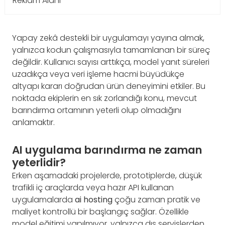
Reklam Alanı
Yapay zekâ destekli bir uygulamayı yayına almak,
yalnızca kodun çalışmasıyla tamamlanan bir süreç
değildir. Kullanıcı sayısı arttıkça, model yanıt süreleri
uzadıkça veya veri işleme hacmi büyüdükçe
altyapı kararı doğrudan ürün deneyimini etkiler. Bu
noktada ekiplerin en sık zorlandığı konu, mevcut
barındırma ortamının yeterli olup olmadığını
anlamaktır.
AI uygulama barındırma ne zaman
yeterlidir?
Erken aşamadaki projelerde, prototiplerde, düşük
trafikli iç araçlarda veya hazır API kullanan
uygulamalarda
ai hosting
çoğu zaman pratik ve
maliyet kontrollü bir başlangıç sağlar. Özellikle
model eğitimi yapılmıyor, yalnızca dış servislerden