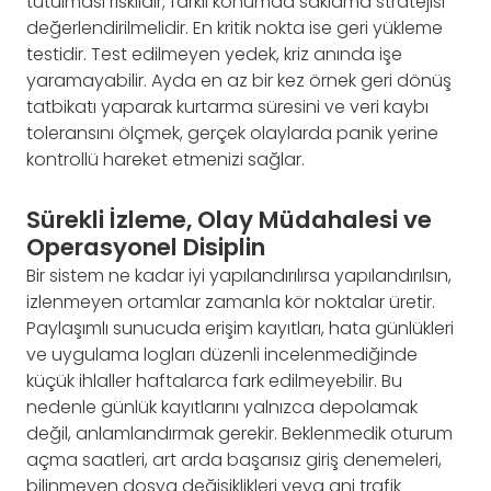
tutulması risklidir; farklı konumda saklama stratejisi
değerlendirilmelidir. En kritik nokta ise geri yükleme
testidir. Test edilmeyen yedek, kriz anında işe
yaramayabilir. Ayda en az bir kez örnek geri dönüş
tatbikatı yaparak kurtarma süresini ve veri kaybı
toleransını ölçmek, gerçek olaylarda panik yerine
kontrollü hareket etmenizi sağlar.
Sürekli İzleme, Olay Müdahalesi ve
Operasyonel Disiplin
Bir sistem ne kadar iyi yapılandırılırsa yapılandırılsın,
izlenmeyen ortamlar zamanla kör noktalar üretir.
Paylaşımlı sunucuda erişim kayıtları, hata günlükleri
ve uygulama logları düzenli incelenmediğinde
küçük ihlaller haftalarca fark edilmeyebilir. Bu
nedenle günlük kayıtlarını yalnızca depolamak
değil, anlamlandırmak gerekir. Beklenmedik oturum
açma saatleri, art arda başarısız giriş denemeleri,
bilinmeyen dosya değişiklikleri veya ani trafik