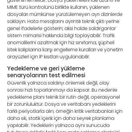
güvenilmemelidir. Dosya yüklemelerinde uzantı ve
MIME türü kontrolünü birlikte kullanın, yüklenen
dosyaları mümkünse yürütülemeyen ayrı dizinlerde
saklayın. Hata mesajlarını ayrıntılı teknik çıktı yerine
genel ifadelerle gösterin; aksi halde saldırganlar
sistem mimarisi hakkında bilgi toplayabilir. Trafik
anomalilerini azaltmak için hız sınırlama, şüpheli
istek kalıplarına karşı engelleme kuralları ve yönetim
arayüzleri için IP kısıtları uygulanabilir.
Yedekleme ve geri yükleme
senaryolarının test edilmesi
Güvenlik yalnızca saldırıyı önlemek değil, olay
sonrası hızlı toparlanmayı da kapsar. Bu nedenle
yedekleme planı teknik bir rutin değil, operasyonel
bir zorunluluktur. Dosya ve veritabanı yedeklerini
farklı periyotlarla alın; örneğin kritik veritabanları için
daha sık, statik içerik için daha seyrek planlama
yapılabilir. Yedeklerin yalnızca aynı sunucuda