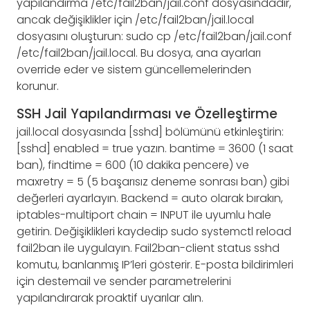
yapılandırma /etc/fail2ban/jail.conf dosyasındadır,
ancak değişiklikler için /etc/fail2ban/jail.local
dosyasını oluşturun: sudo cp /etc/fail2ban/jail.conf
/etc/fail2ban/jail.local. Bu dosya, ana ayarları
override eder ve sistem güncellemelerinden
korunur.
SSH Jail Yapılandırması ve Özelleştirme
jail.local dosyasında [sshd] bölümünü etkinleştirin:
[sshd] enabled = true yazın. bantime = 3600 (1 saat
ban), findtime = 600 (10 dakika pencere) ve
maxretry = 5 (5 başarısız deneme sonrası ban) gibi
değerleri ayarlayın. Backend = auto olarak bırakın,
iptables-multiport chain = INPUT ile uyumlu hale
getirin. Değişiklikleri kaydedip sudo systemctl reload
fail2ban ile uygulayın. Fail2ban-client status sshd
komutu, banlanmış IP’leri gösterir. E-posta bildirimleri
için destemail ve sender parametrelerini
yapılandırarak proaktif uyarılar alın.