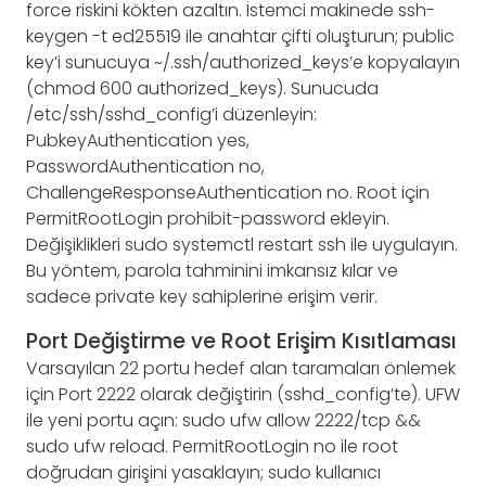
force riskini kökten azaltın. İstemci makinede ssh-
keygen -t ed25519 ile anahtar çifti oluşturun; public
key’i sunucuya ~/.ssh/authorized_keys’e kopyalayın
(chmod 600 authorized_keys). Sunucuda
/etc/ssh/sshd_config’i düzenleyin:
PubkeyAuthentication yes,
PasswordAuthentication no,
ChallengeResponseAuthentication no. Root için
PermitRootLogin prohibit-password ekleyin.
Değişiklikleri sudo systemctl restart ssh ile uygulayın.
Bu yöntem, parola tahminini imkansız kılar ve
sadece private key sahiplerine erişim verir.
Port Değiştirme ve Root Erişim Kısıtlaması
Varsayılan 22 portu hedef alan taramaları önlemek
için Port 2222 olarak değiştirin (sshd_config’te). UFW
ile yeni portu açın: sudo ufw allow 2222/tcp &&
sudo ufw reload. PermitRootLogin no ile root
doğrudan girişini yasaklayın; sudo kullanıcı