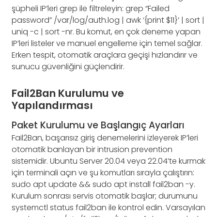
şüpheli IP’leri grep ile filtreleyin: grep “Failed
password” /var/log/auth.log | awk ‘{print $11}’ | sort |
uniq -c | sort -nr. Bu komut, en çok deneme yapan
IP’leri listeler ve manuel engelleme için temel sağlar.
Erken tespit, otomatik araçlara geçişi hızlandırır ve
sunucu güvenliğini güçlendirir.
Fail2Ban Kurulumu ve
Yapılandırması
Paket Kurulumu ve Başlangıç Ayarları
Fail2Ban, başarısız giriş denemelerini izleyerek IP’leri
otomatik banlayan bir intrusion prevention
sistemidir. Ubuntu Server 20.04 veya 22.04’te kurmak
için terminali açın ve şu komutları sırayla çalıştırın:
sudo apt update && sudo apt install fail2ban -y.
Kurulum sonrası servis otomatik başlar; durumunu
systemctl status fail2ban ile kontrol edin. Varsayılan