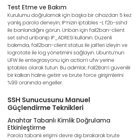
Test Etme ve Bakım
Kurulumu doğrulamak için başka bir cihazdan 5 kez
yanlış parola deneyin; IP’nizin iptables -L f2b-sshd
ile banlandığını görün. Unban için fail2ban-client
set sshd unbanip IP_ADRESI kullanın. Düzenli
bakımda, fail2ban-client status ile jail’leri izleyin ve
logrotate ile log yönetimini sağlayın. Ubuntu’nun
UFW ile entegrasyonu için action’ı ufw yerine
iptables olarak tutun. Bu adımlar, Fail2Ban’ı güvenilir
bir kalkan haline getirir ve brute force girişimlerini
%99 oranında engeller.
SSH Sunucusunu Manuel
Güçlendirme Teknikleri
Anahtar Tabanlı Kimlik Doğrulama
Etkinleştirme
Parola tabanlı erişimi devre dışı bırakarak brute