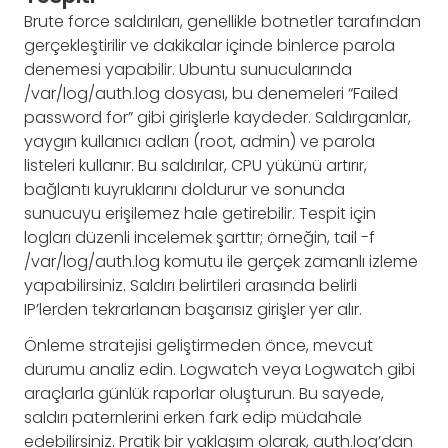
Brute force saldırıları, genellikle botnetler tarafından
gerçekleştirilir ve dakikalar içinde binlerce parola
denemesi yapabilir. Ubuntu sunucularında
/var/log/auth.log dosyası, bu denemeleri “Failed
password for” gibi girişlerle kaydeder. Saldırganlar,
yaygın kullanıcı adları (root, admin) ve parola
listeleri kullanır. Bu saldırılar, CPU yükünü artırır,
bağlantı kuyruklarını doldurur ve sonunda
sunucuyu erişilemez hale getirebilir. Tespit için
logları düzenli incelemek şarttır; örneğin, tail -f
/var/log/auth.log komutu ile gerçek zamanlı izleme
yapabilirsiniz. Saldırı belirtileri arasında belirli
IP’lerden tekrarlanan başarısız girişler yer alır.
Önleme stratejisi geliştirmeden önce, mevcut
durumu analiz edin. Logwatch veya Logwatch gibi
araçlarla günlük raporlar oluşturun. Bu sayede,
saldırı paternlerini erken fark edip müdahale
edebilirsiniz. Pratik bir yaklaşım olarak, auth.log’dan