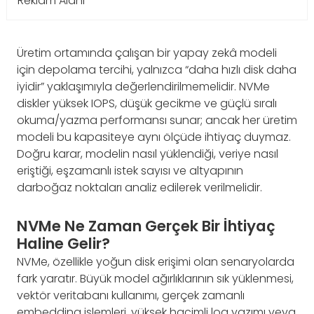
Reklam Alanı
Üretim ortamında çalışan bir yapay zekâ modeli
için depolama tercihi, yalnızca “daha hızlı disk daha
iyidir” yaklaşımıyla değerlendirilmemelidir. NVMe
diskler yüksek IOPS, düşük gecikme ve güçlü sıralı
okuma/yazma performansı sunar; ancak her üretim
modeli bu kapasiteye aynı ölçüde ihtiyaç duymaz.
Doğru karar, modelin nasıl yüklendiği, veriye nasıl
eriştiği, eşzamanlı istek sayısı ve altyapının
darboğaz noktaları analiz edilerek verilmelidir.
NVMe Ne Zaman Gerçek Bir İhtiyaç
Haline Gelir?
NVMe, özellikle yoğun disk erişimi olan senaryolarda
fark yaratır. Büyük model ağırlıklarının sık yüklenmesi,
vektör veritabanı kullanımı, gerçek zamanlı
embedding işlemleri, yüksek hacimli log yazımı veya